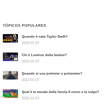
TÓPICOS POPULARES
Quando è nata Taylor Swift?
2022-01-07
Chi è Lorenzo della femine?
2022-01-07
Quando si usa potremo o potremmo?
2022-01-07
Qual è la morale della favola Il corvo e la volpe?
2022-01-07