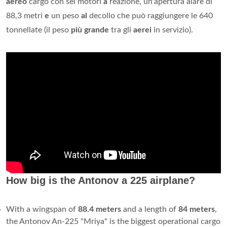
aereo
cargo con sei motori
a
reazione, un'apertura alare di
88,3 metri
e
un peso
al
decollo che può raggiungere le 640
tonnellate (il peso
più grande
tra gli
aerei
in servizio).
How big is the Antonov a 225 airplane?
With a wingspan of
88.4 meters
and a length of
84 meters
,
the Antonov An-225 "Mriya" is the biggest operational cargo