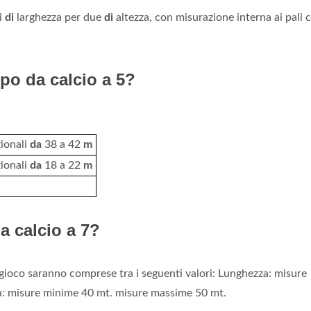
i
di
larghezza per due
di
altezza, con misurazione interna ai pali 
po da calcio a 5?
zionali
da
38 a 42
m
zionali
da
18 a 22
m
 calcio a 7?
gioco saranno comprese tra i seguenti valori: Lunghezza: misure
: misure minime 40 mt. misure massime 50 mt.