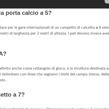
a porta calcio a 5?
are per le gare internazionali di un campetto di calcetto
a 5
vie
metri di larghezza per 2 metri di altezza. I pali devono invece av
5A?
definito anche come rettangolo di gioco, è la struttura destinata 
o è delimitato con linee che segnano i limiti del campo stesso, dell
olo.
cetto a 7?