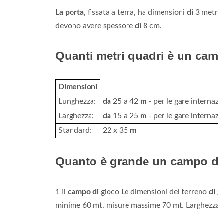
La porta
, fissata a terra, ha dimensioni
di
3 metr
devono avere spessore
di
8 cm.
Quanti metri quadri è un cam
Dimensioni
Lunghezza:
da
25 a 42
m
- per le gare interna
Larghezza:
da
15 a 25
m
- per le gare interna
Standard:
22 x 35
m
Quanto è grande un campo da
1 Il
campo di
gioco Le dimensioni del terreno
di
minime 60 mt. misure massime 70 mt. Larghezza