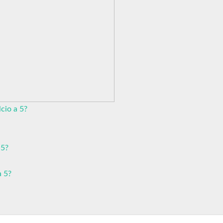
cio a 5?
 5?
a 5?