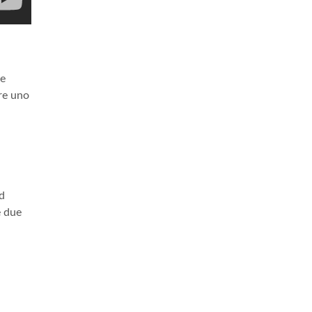
ne
ere uno
ad
e due