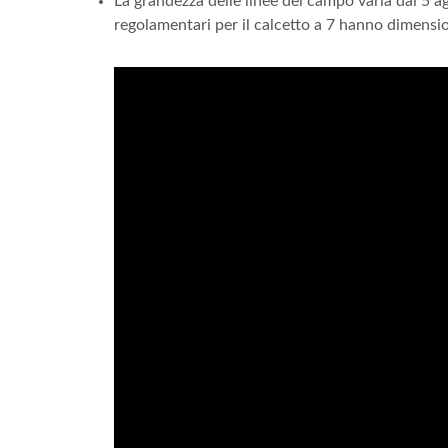
La grandezza delle linee del campo varia dai 5 ag
regolamentari per il calcetto a 7 hanno dimensio