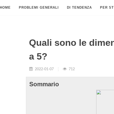
HOME
PROBLEMI GENERALI
DI TENDENZA
PER ST
Quali sono le dime
a 5?
2022-01-07
712
Sommario