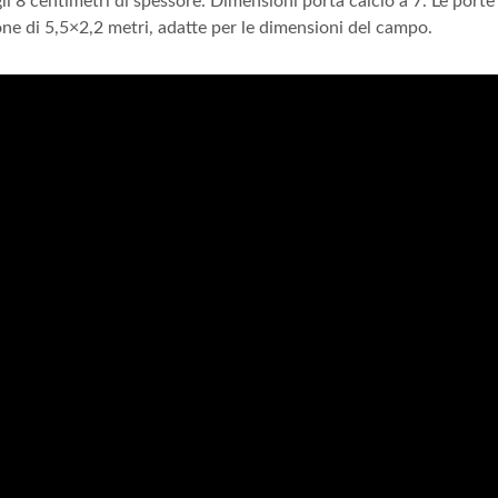
li 8 centimetri di spessore. Dimensioni porta calcio a 7. Le porte
ne di 5,5×2,2 metri, adatte per le dimensioni del campo.