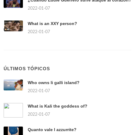
¿Cuándo Eddie Guerrero sufre ataque al corazón?
2022-01-07
What is an XXY person?
2022-01-07
ÚLTIMOS TÓPICOS
Who owns li galli island?
2022-01-07
What is Kali the goddess of?
2022-01-07
Quanto vale l azzurrite?