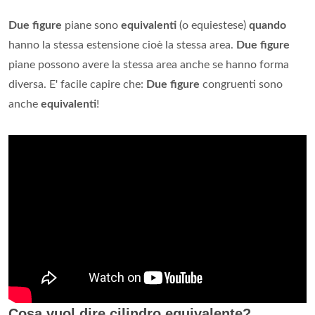
Due figure
piane sono
equivalenti
(o equiestese)
quando
hanno la stessa estensione cioè la stessa area.
Due figure
piane possono avere la stessa area anche se hanno forma
diversa. E' facile capire che:
Due figure
congruenti sono
anche
equivalenti
!
Cosa vuol dire cilindro equivalente?