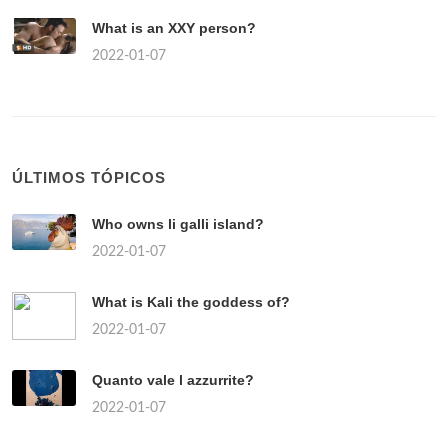
What is an XXY person?
2022-01-07
ÚLTIMOS TÓPICOS
Who owns li galli island?
2022-01-07
What is Kali the goddess of?
2022-01-07
Quanto vale l azzurrite?
2022-01-07