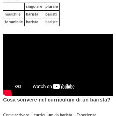
singolare
plurale
maschile
barista
baristi
femminile
barista
bariste
Cosa scrivere nel curriculum di un barista?
Come
scrivere
il
curriculum
da
barista
....
Esperienze