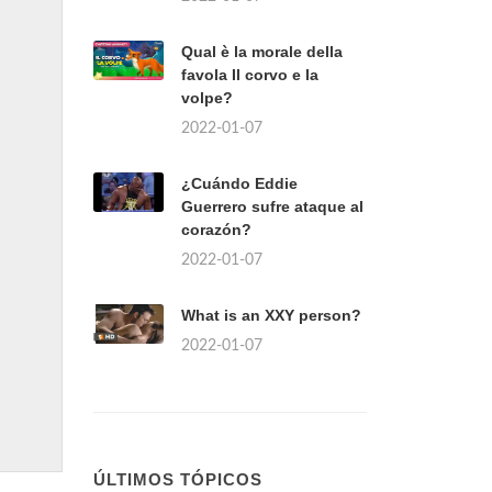
Qual è la morale della
favola Il corvo e la
volpe?
2022-01-07
¿Cuándo Eddie
Guerrero sufre ataque al
corazón?
2022-01-07
What is an XXY person?
2022-01-07
ÚLTIMOS TÓPICOS