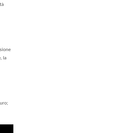
età
ssione
, la
uro;