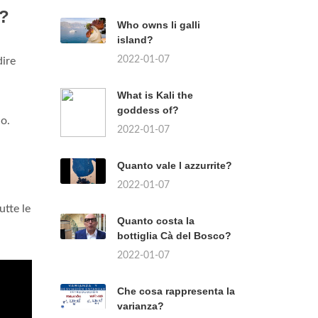
o?
Who owns li galli
island?
2022-01-07
ire
What is Kali the
goddess of?
io.
2022-01-07
Quanto vale l azzurrite?
2022-01-07
utte le
Quanto costa la
bottiglia Cà del Bosco?
2022-01-07
Che cosa rappresenta la
varianza?