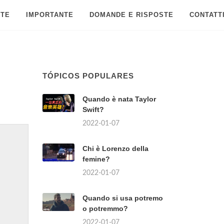
 TE
IMPORTANTE
DOMANDE E RISPOSTE
CONTATT
TÓPICOS POPULARES
Quando è nata Taylor
Swift?
2022-01-07
Chi è Lorenzo della
femine?
2022-01-07
Quando si usa potremo
o potremmo?
2022-01-07