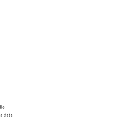
lle
la data