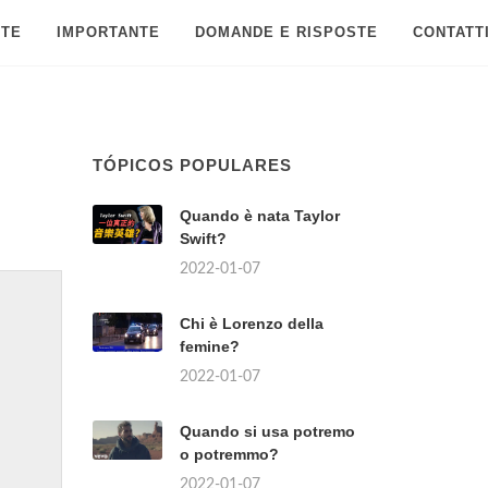
 TE
IMPORTANTE
DOMANDE E RISPOSTE
CONTATT
TÓPICOS POPULARES
Quando è nata Taylor
Swift?
2022-01-07
Chi è Lorenzo della
femine?
2022-01-07
Quando si usa potremo
o potremmo?
2022-01-07