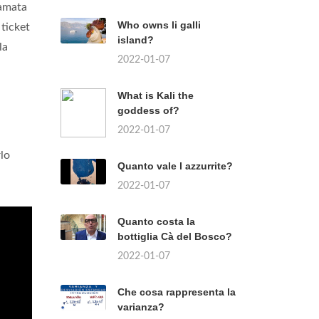
iamata
Who owns li galli
 ticket
island?
la
2022-01-07
What is Kali the
goddess of?
2022-01-07
rlo
Quanto vale l azzurrite?
2022-01-07
Quanto costa la
bottiglia Cà del Bosco?
2022-01-07
Che cosa rappresenta la
varianza?