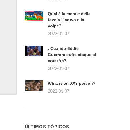
Qual è la morale della
favola Il corvo e la
volpe?
2022-01-07
¿Cuándo Eddie
Guerrero sufre ataque al
corazón?
2022-01-07
What is an XXY person?
2022-01-07
ÚLTIMOS TÓPICOS