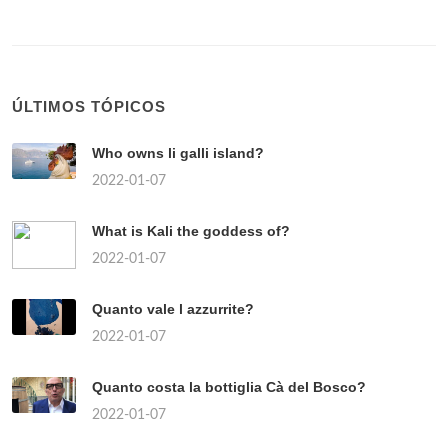
ÚLTIMOS TÓPICOS
Who owns li galli island?
2022-01-07
What is Kali the goddess of?
2022-01-07
Quanto vale l azzurrite?
2022-01-07
Quanto costa la bottiglia Cà del Bosco?
2022-01-07