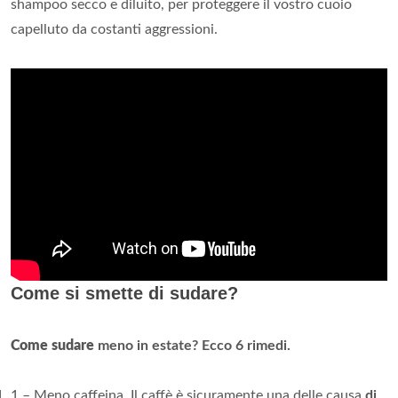
shampoo secco e diluito, per proteggere il vostro cuoio
capelluto da costanti aggressioni.
Come si smette di sudare?
Come sudare
meno in estate?
Ecco 6 rimedi.
1 – Meno caffeina. Il caffè è sicuramente una delle causa
di