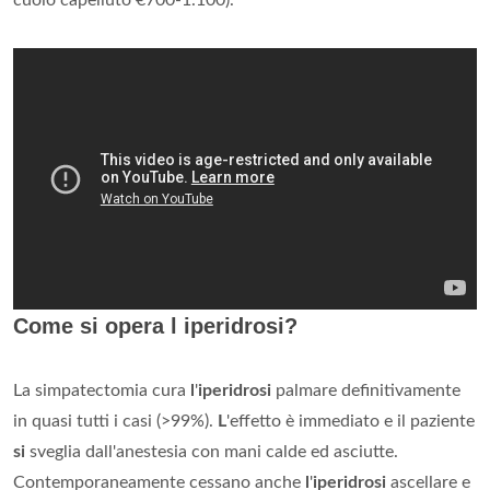
cuoio capelluto €700-1.100).
Come si opera l iperidrosi?
La simpatectomia cura
l
'
iperidrosi
palmare definitivamente
in quasi tutti i casi (>99%).
L
'effetto è immediato e il paziente
si
sveglia dall'anestesia con mani calde ed asciutte.
Contemporaneamente cessano anche
l
'
iperidrosi
ascellare e