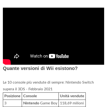
Quante versioni di Wii esistono?
Le 10 console più vendute di sempre: Nintendo Switch
supera il 3DS - Febbraio 2021
Posizione
Console
Unità vendute
3
Nintendo
Game Boy
118,69 milioni