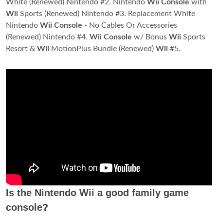
White (Renewed) Nintendo #2. Nintendo
Wii Console
with
Wii
Sports (Renewed) Nintendo #3. Replacement White
Nintendo
Wii Console
- No Cables Or Accessories
(Renewed) Nintendo #4.
Wii Console
w/ Bonus
Wii
Sports
Resort &
Wii
MotionPlus Bundle (Renewed)
Wii
#5.
Is the Nintendo Wii a good family game
console?