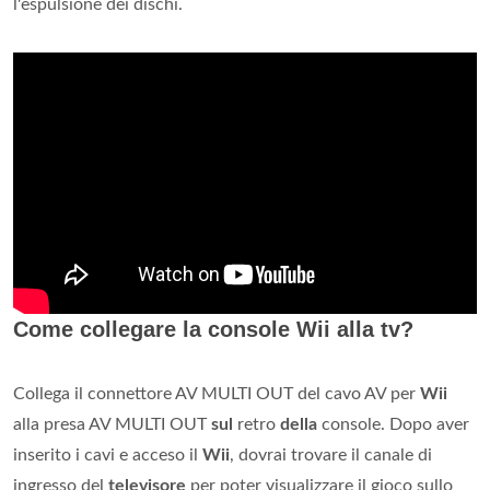
l'espulsione dei dischi.
Come collegare la console Wii alla tv?
Collega il connettore AV MULTI OUT del cavo AV per
Wii
alla presa AV MULTI OUT
sul
retro
della
console. Dopo aver
inserito i cavi e acceso il
Wii
, dovrai trovare il canale di
ingresso del
televisore
per poter visualizzare il gioco sullo