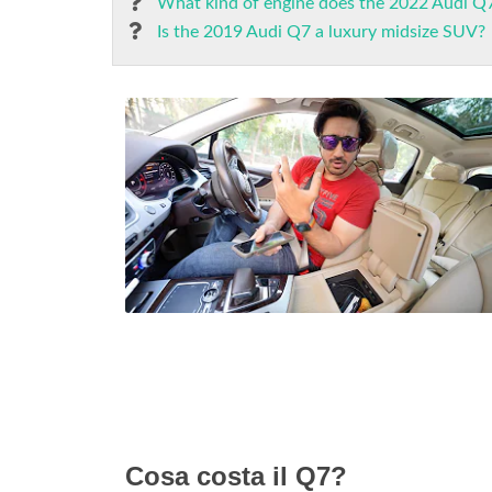
What kind of engine does the 2022 Audi Q
Is the 2019 Audi Q7 a luxury midsize SUV?
Cosa costa il Q7?