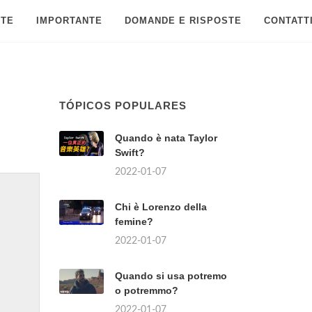
 TE
IMPORTANTE
DOMANDE E RISPOSTE
CONTATT
TÓPICOS POPULARES
Quando è nata Taylor
Swift?
2022-01-07
Chi è Lorenzo della
femine?
2022-01-07
Quando si usa potremo
o potremmo?
2022-01-07