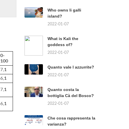
Who owns li galli
island?
2022-01-07
What is Kali the
goddess of?
2022-01-07
0-
100
Quanto vale l azzurrite?
7,
1
2022-01-07
6,
1
7,
1
Quanto costa la
bottiglia Cà del Bosco?
6,
1
2022-01-07
Che cosa rappresenta la
varianza?