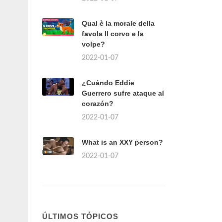
Qual è la morale della
favola Il corvo e la
volpe?
2022-01-07
¿Cuándo Eddie
Guerrero sufre ataque al
corazón?
2022-01-07
What is an XXY person?
2022-01-07
ÚLTIMOS TÓPICOS