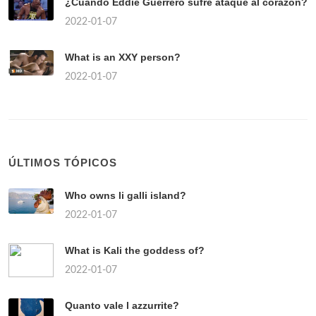
¿Cuándo Eddie Guerrero sufre ataque al corazón?
2022-01-07
What is an XXY person?
2022-01-07
ÚLTIMOS TÓPICOS
Who owns li galli island?
2022-01-07
What is Kali the goddess of?
2022-01-07
Quanto vale l azzurrite?