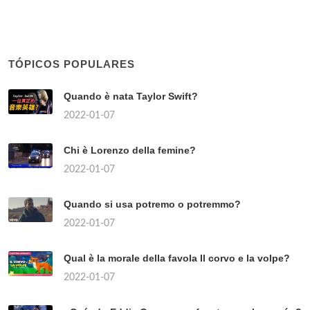
TÓPICOS POPULARES
Quando è nata Taylor Swift?
2022-01-07
Chi è Lorenzo della femine?
2022-01-07
Quando si usa potremo o potremmo?
2022-01-07
Qual è la morale della favola Il corvo e la volpe?
2022-01-07