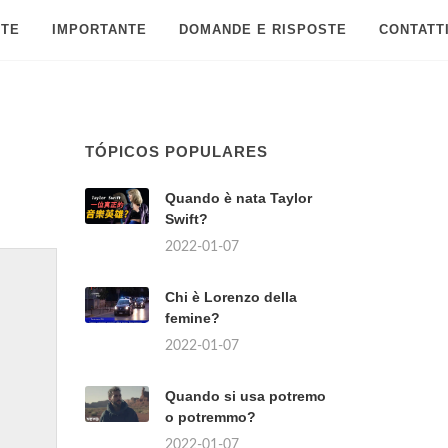
 TE
IMPORTANTE
DOMANDE E RISPOSTE
CONTATT
TÓPICOS POPULARES
Quando è nata Taylor
Swift?
2022-01-07
Chi è Lorenzo della
femine?
2022-01-07
Quando si usa potremo
o potremmo?
2022-01-07