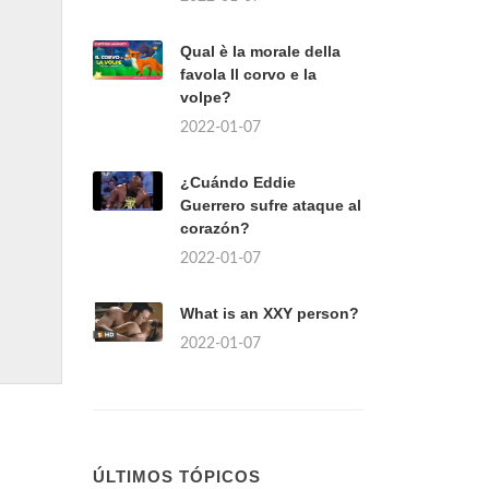
Qual è la morale della
favola Il corvo e la
volpe?
2022-01-07
¿Cuándo Eddie
Guerrero sufre ataque al
corazón?
2022-01-07
What is an XXY person?
2022-01-07
ÚLTIMOS TÓPICOS