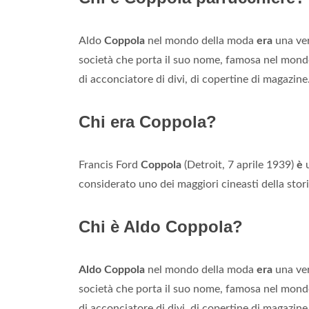
Aldo
Coppola
nel mondo della moda
era
una ve
società che porta il suo nome, famosa nel mondo 
di acconciatore di divi, di copertine di magazine
Chi era Coppola?
Francis Ford
Coppola
(Detroit, 7 aprile 1939)
è
u
considerato uno dei maggiori cineasti della stor
Chi è Aldo Coppola?
Aldo Coppola
nel mondo della moda
era
una ve
società che porta il suo nome, famosa nel mondo 
di acconciatore di divi, di copertine di magazine