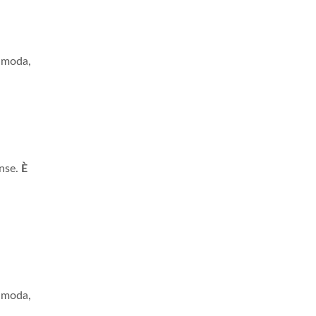
 moda,
ense.
È
 moda,