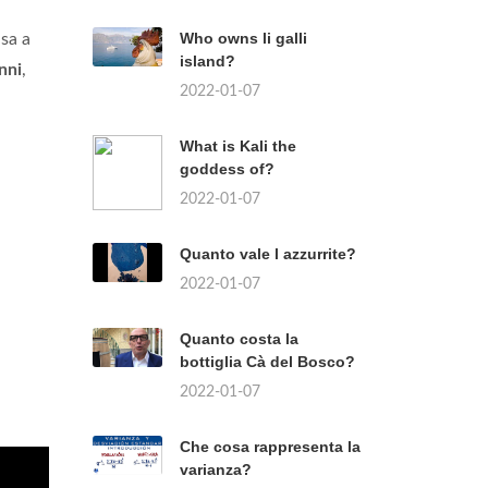
Who owns li galli
asa a
island?
nni
,
2022-01-07
What is Kali the
goddess of?
2022-01-07
Quanto vale l azzurrite?
2022-01-07
Quanto costa la
bottiglia Cà del Bosco?
2022-01-07
Che cosa rappresenta la
varianza?