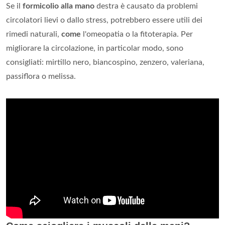
Se il
formicolio alla mano
destra è causato da problemi
circolatori lievi o dallo stress, potrebbero essere utili dei
rimedi naturali,
come
l'omeopatia o la fitoterapia. Per
migliorare la circolazione, in particolar modo, sono
consigliati: mirtillo nero, biancospino, zenzero, valeriana,
passiflora o melissa.