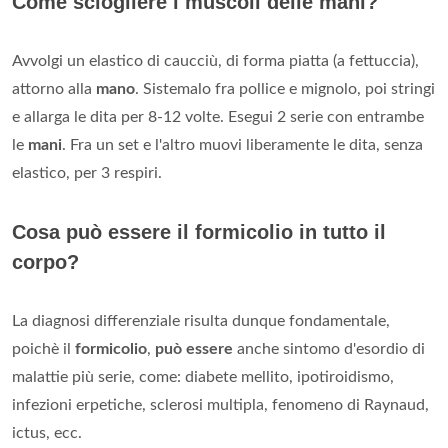
Come sciogliere i muscoli delle mani?
Avvolgi un elastico di caucciù, di forma piatta (a fettuccia),
attorno alla
mano
. Sistemalo fra pollice e mignolo, poi stringi
e allarga le dita per 8-12 volte. Esegui 2 serie con entrambe
le
mani
. Fra un set e l'altro muovi liberamente le dita, senza
elastico, per 3 respiri.
Cosa può essere il formicolio in tutto il
corpo?
La diagnosi differenziale risulta dunque fondamentale,
poichè il
formicolio
,
può essere
anche sintomo d'esordio di
malattie più serie, come: diabete mellito, ipotiroidismo,
infezioni erpetiche, sclerosi multipla, fenomeno di Raynaud,
ictus, ecc.