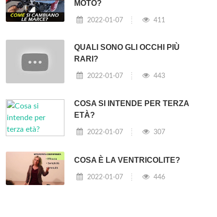
MOTO?
2022-01-07
411
QUALI SONO GLI OCCHI PIÙ
RARI?
2022-01-07
443
COSA SI INTENDE PER TERZA
ETÀ?
2022-01-07
307
COSA È LA VENTRICOLITE?
2022-01-07
446