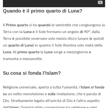
Quando è il primo quarto di Luna?
Il
Primo quarto
si ha
quando
le semirette che congiungono la
Terra con la
Luna e
il Sole formano un angolo
di
90°; dalla
Terra
è
possibile osservare solo mezzo disco lunare (
e
quindi
un
quarto di Luna
) in quanto il Sole illumina solo metà della
Luna
. Al
primo quarto
la
Luna
sorge a mezzogiorno
e
tramonta a mezzanotte.
Su cosa si fonda l'Islam?
Religione universale, aperta a tutta l'umanità, l'
Islam si fonda
su
un netto monoteismo e
sulla
rivelazione, che è parola di
Dio. Strettamente legato all'unicità di Dio è l'altro aspetto
dell'
Islam
: l'inestricabile connessione tra religione e ogni