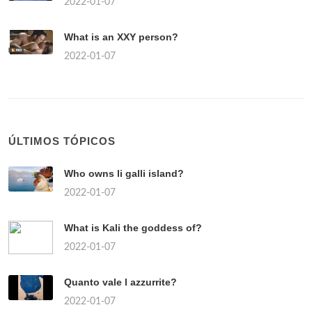
2022-01-07
What is an XXY person?
2022-01-07
ÚLTIMOS TÓPICOS
Who owns li galli island?
2022-01-07
What is Kali the goddess of?
2022-01-07
Quanto vale l azzurrite?
2022-01-07