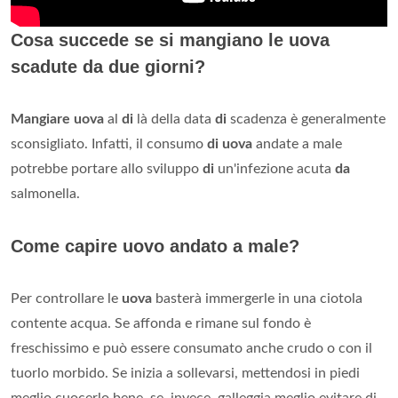
Cosa succede se si mangiano le uova
scadute da due giorni?
Mangiare uova
al
di
là della data
di
scadenza è generalmente
sconsigliato. Infatti, il consumo
di uova
andate a male
potrebbe portare allo sviluppo
di
un'infezione acuta
da
salmonella.
Come capire uovo andato a male?
Per controllare le
uova
basterà immergerle in una ciotola
contente acqua. Se affonda e rimane sul fondo è
freschissimo e può essere consumato anche crudo o con il
tuorlo morbido. Se inizia a sollevarsi, mettendosi in piedi
meglio cuocerlo bene, se, invece, galleggia meglio evitare di