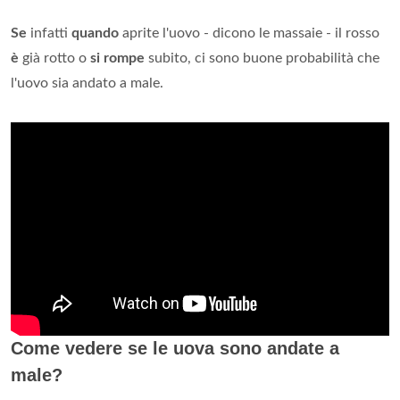
Se
infatti
quando
aprite l'uovo - dicono le massaie - il rosso
è
già rotto o
si rompe
subito, ci sono buone probabilità che
l'uovo sia andato a male.
Come vedere se le uova sono andate a
male?