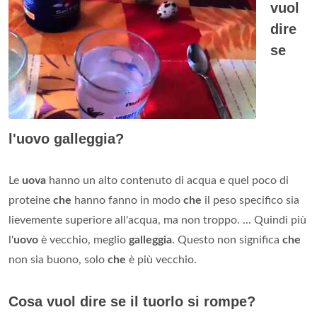
vuol
dire
se
l'uovo galleggia?
Le
uova
hanno un alto contenuto di acqua e quel poco di
proteine
che
hanno fanno in modo
che
il peso specifico sia
lievemente superiore all'acqua, ma non troppo. ... Quindi più
l'
uovo
è vecchio, meglio
galleggia
. Questo non significa
che
non sia buono, solo
che
è più vecchio.
Cosa vuol dire se il tuorlo si rompe?