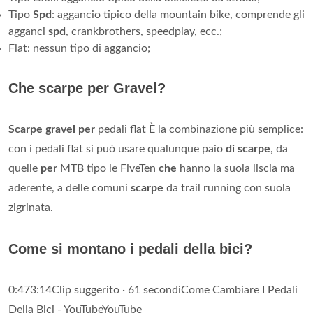
Tipo
Spd
: aggancio tipico della mountain bike, comprende gli
agganci
spd
, crankbrothers, speedplay, ecc.;
Flat: nessun tipo di aggancio;
Che scarpe per Gravel?
Scarpe gravel per
pedali flat È la combinazione più semplice:
con i pedali flat si può usare qualunque paio
di scarpe
, da
quelle
per
MTB tipo le FiveTen
che
hanno la suola liscia ma
aderente, a delle comuni
scarpe
da trail running con suola
zigrinata.
Come si montano i pedali della bici?
0:473:14Clip suggerito · 61 secondiCome Cambiare I Pedali
Della Bici - YouTubeYouTube