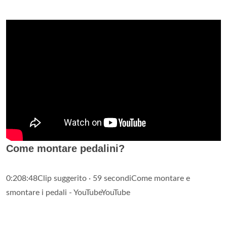
Come montare pedalini?
0:208:48Clip suggerito · 59 secondiCome montare e
smontare i pedali - YouTubeYouTube