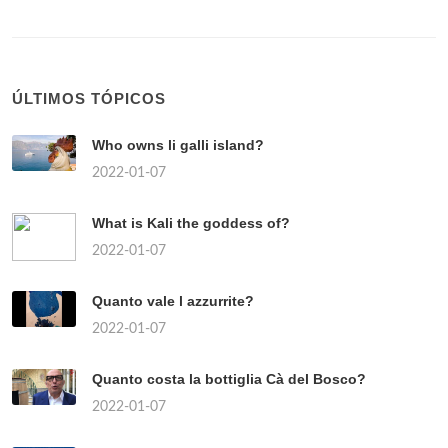
ÚLTIMOS TÓPICOS
Who owns li galli island?
2022-01-07
What is Kali the goddess of?
2022-01-07
Quanto vale l azzurrite?
2022-01-07
Quanto costa la bottiglia Cà del Bosco?
2022-01-07