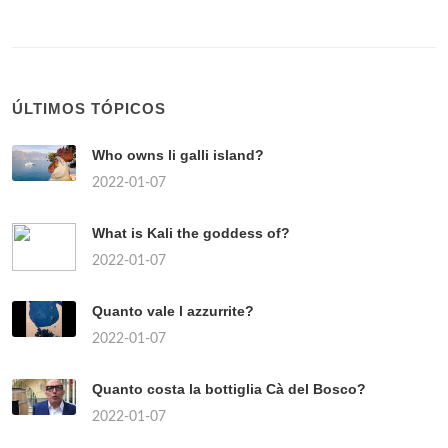
ÚLTIMOS TÓPICOS
Who owns li galli island?
2022-01-07
What is Kali the goddess of?
2022-01-07
Quanto vale l azzurrite?
2022-01-07
Quanto costa la bottiglia Cà del Bosco?
2022-01-07