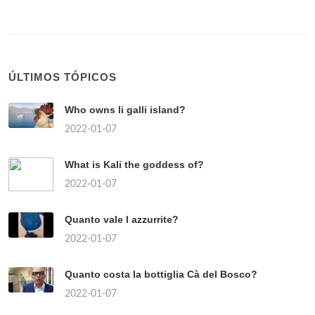
ÚLTIMOS TÓPICOS
Who owns li galli island?
2022-01-07
What is Kali the goddess of?
2022-01-07
Quanto vale l azzurrite?
2022-01-07
Quanto costa la bottiglia Cà del Bosco?
2022-01-07