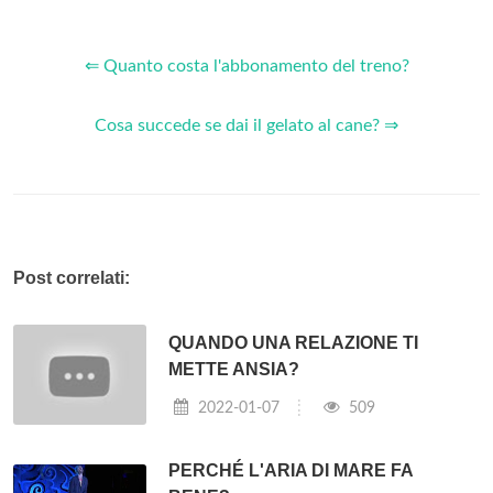
⇐ Quanto costa l'abbonamento del treno?
Cosa succede se dai il gelato al cane? ⇒
Post correlati:
QUANDO UNA RELAZIONE TI
METTE ANSIA?
2022-01-07
509
PERCHÉ L'ARIA DI MARE FA