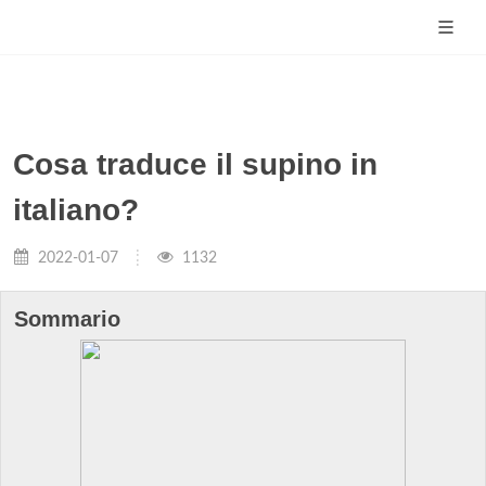
Cosa traduce il supino in
italiano?
2022-01-07
1132
Sommario