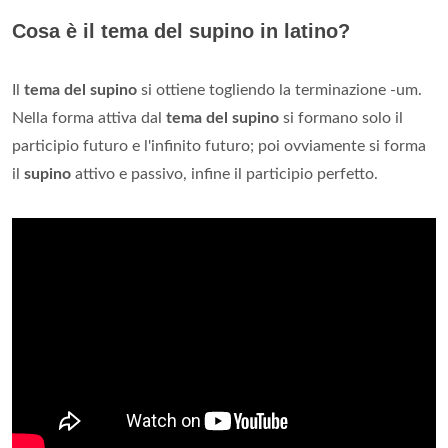
Cosa è il tema del supino in latino?
Il
tema del supino
si ottiene togliendo la terminazione -um.
Nella forma attiva dal
tema del supino
si formano solo il
participio futuro e l'infinito futuro; poi ovviamente si forma
il
supino
attivo e passivo, infine il participio perfetto.