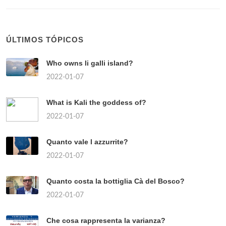
ÚLTIMOS TÓPICOS
Who owns li galli island?
2022-01-07
What is Kali the goddess of?
2022-01-07
Quanto vale l azzurrite?
2022-01-07
Quanto costa la bottiglia Cà del Bosco?
2022-01-07
Che cosa rappresenta la varianza?