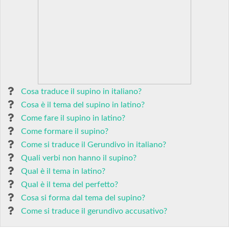
Cosa traduce il supino in italiano?
Cosa è il tema del supino in latino?
Come fare il supino in latino?
Come formare il supino?
Come si traduce il Gerundivo in italiano?
Quali verbi non hanno il supino?
Qual è il tema in latino?
Qual è il tema del perfetto?
Cosa si forma dal tema del supino?
Come si traduce il gerundivo accusativo?