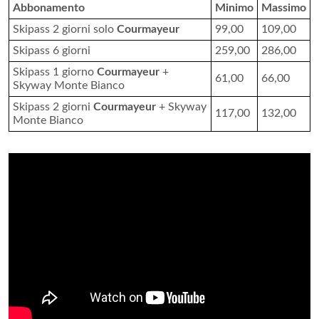
Abbonamento
Minimo
Massimo
Skipass 2 giorni solo
Courmayeur
99,00
109,00
Skipass 6 giorni
259,00
286,00
Skipass 1 giorno
Courmayeur
+
61,00
66,00
Skyway Monte Bianco
Skipass 2 giorni
Courmayeur
+ Skyway
117,00
132,00
Monte Bianco