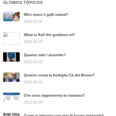
ÚLTIMOS TÓPICOS
Who owns li galli island?
2022-01-07
What is Kali the goddess of?
2022-01-07
Quanto vale l azzurrite?
2022-01-07
Quanto costa la bottiglia Cà del Bosco?
2022-01-07
Che cosa rappresenta la varianza?
2022-01-07
Come si imposta una tesi di laurea triennale?