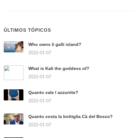
ÚLTIMOS TÓPICOS
Who owns li galli island?
2022-01-07
What is Kali the goddess of?
2022-01-07
Quanto vale l azzurrite?
2022-01-07
Quanto costa la bottiglia Cà del Bosco?
2022-01-07