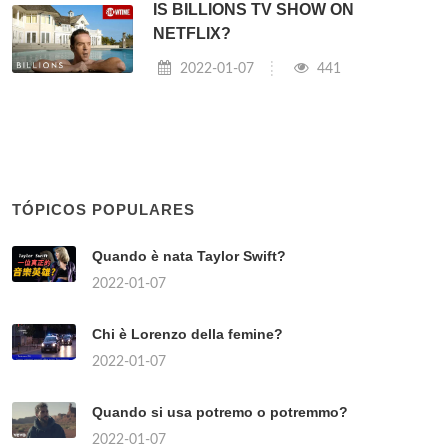
IS BILLIONS TV SHOW ON
NETFLIX?
2022-01-07
441
TÓPICOS POPULARES
Quando è nata Taylor Swift?
2022-01-07
Chi è Lorenzo della femine?
2022-01-07
Quando si usa potremo o potremmo?
2022-01-07