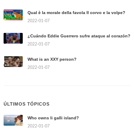
Qual è la morale della favola Il corvo e la volpe?
2022-01-07
¿Cuándo Eddie Guerrero sufre ataque al corazón?
2022-01-07
What is an XXY person?
2022-01-07
ÚLTIMOS TÓPICOS
Who owns li galli island?
2022-01-07