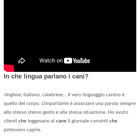
In che lingua parlano i cani?
«Inglese, italiano, calabrese... Il vero linguaggio canino è
quello del corpo. L'importante è associare una parola sempre
allo stesso stesso gesto e alla stessa situazione. Ho avuto
clienti
che
leggevano al
cane
il giornale convinti
che
potessero capire.