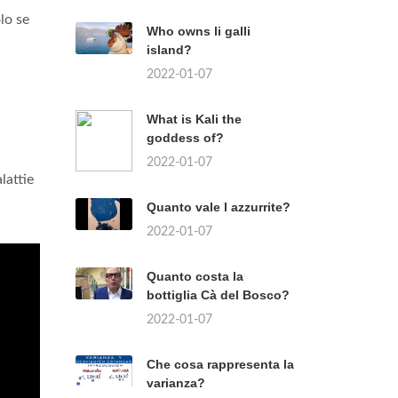
lo se
Who owns li galli
island?
2022-01-07
What is Kali the
goddess of?
2022-01-07
lattie
Quanto vale l azzurrite?
2022-01-07
Quanto costa la
bottiglia Cà del Bosco?
2022-01-07
Che cosa rappresenta la
varianza?