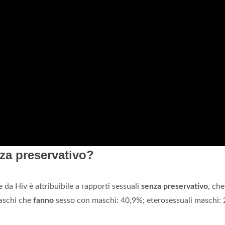
za preservativo?
 da Hiv è attribuibile a rapporti sessuali
senza preservativo
, che
maschi che
fanno
sesso con maschi: 40,9%; eterosessuali maschi: