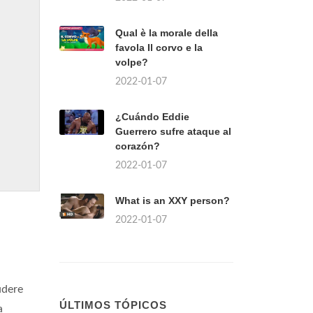
Qual è la morale della
favola Il corvo e la
volpe?
2022-01-07
¿Cuándo Eddie
Guerrero sufre ataque al
corazón?
2022-01-07
What is an XXY person?
2022-01-07
udere
ÚLTIMOS TÓPICOS
a