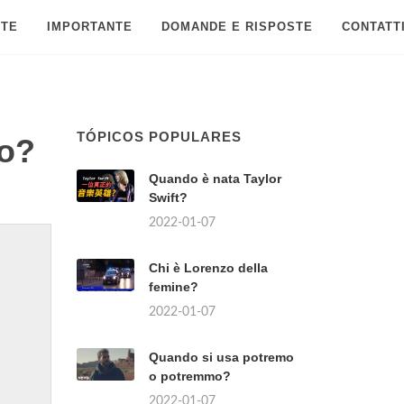
 TE
IMPORTANTE
DOMANDE E RISPOSTE
CONTATT
TÓPICOS POPULARES
vo?
Quando è nata Taylor
Swift?
2022-01-07
Chi è Lorenzo della
femine?
2022-01-07
Quando si usa potremo
o potremmo?
2022-01-07