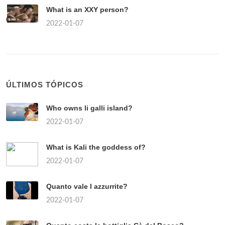
What is an XXY person?
2022-01-07
ÚLTIMOS TÓPICOS
Who owns li galli island?
2022-01-07
What is Kali the goddess of?
2022-01-07
Quanto vale l azzurrite?
2022-01-07