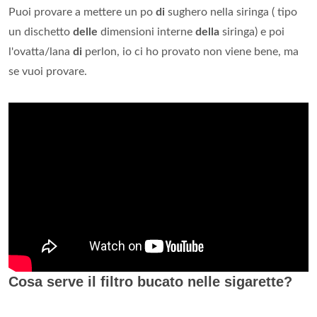
Puoi provare a mettere un po
di
sughero nella siringa ( tipo
un dischetto
delle
dimensioni interne
della
siringa) e poi
l'ovatta/lana
di
perlon, io ci ho provato non viene bene, ma
se vuoi provare.
Cosa serve il filtro bucato nelle sigarette?