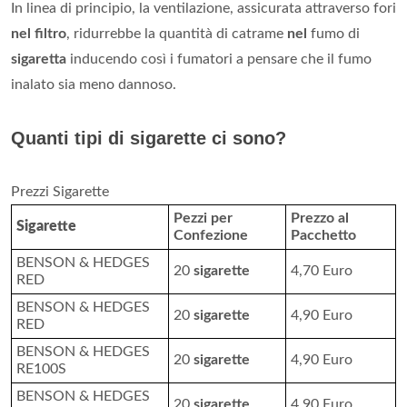
In linea di principio, la ventilazione, assicurata attraverso fori
nel filtro
, ridurrebbe la quantità di catrame
nel
fumo di
sigaretta
inducendo così i fumatori a pensare che il fumo
inalato sia meno dannoso.
Quanti tipi di sigarette ci sono?
Prezzi Sigarette
Pezzi per
Prezzo al
Sigarette
Confezione
Pacchetto
BENSON & HEDGES
20
sigarette
4,70 Euro
RED
BENSON & HEDGES
20
sigarette
4,90 Euro
RED
BENSON & HEDGES
20
sigarette
4,90 Euro
RE100S
BENSON & HEDGES
20
sigarette
4,90 Euro