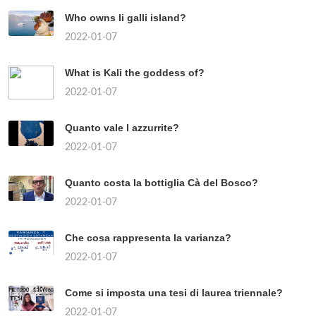
Who owns li galli island?
2022-01-07
What is Kali the goddess of?
2022-01-07
Quanto vale l azzurrite?
2022-01-07
Quanto costa la bottiglia Cà del Bosco?
2022-01-07
Che cosa rappresenta la varianza?
2022-01-07
Come si imposta una tesi di laurea triennale?
2022-01-07