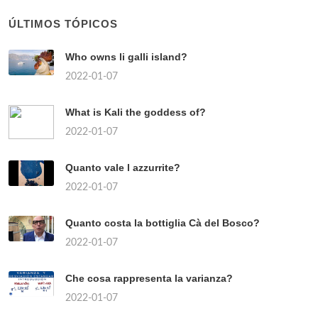
ÚLTIMOS TÓPICOS
Who owns li galli island?
2022-01-07
What is Kali the goddess of?
2022-01-07
Quanto vale l azzurrite?
2022-01-07
Quanto costa la bottiglia Cà del Bosco?
2022-01-07
Che cosa rappresenta la varianza?
2022-01-07