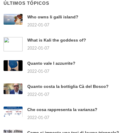
ÚLTIMOS TÓPICOS
Who owns li galli island?
2022-01-07
What is Kali the goddess of?
2022-01-07
Quanto vale l azzurrite?
2022-01-07
Quanto costa la bottiglia Cà del Bosco?
2022-01-07
Che cosa rappresenta la varianza?
2022-01-07
Come si imposta una tesi di laurea triennale?