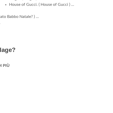
House of Gucci. ( House of Gucci ) ...
ato Babbo Natale? ) ...
.
llage?
DI PIÙ