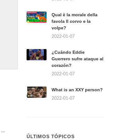
Qual è la morale della
favola Il corvo e la
volpe?
2022-01-07
¿Cuándo Eddie
Guerrero sufre ataque al
corazón?
2022-01-07
What is an XXY person?
2022-01-07
...
ÚLTIMOS TÓPICOS