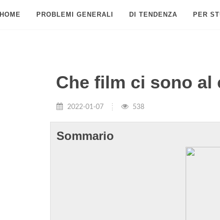
HOME
PROBLEMI GENERALI
DI TENDENZA
PER ST
Che film ci sono al
2022-01-07
538
Sommario