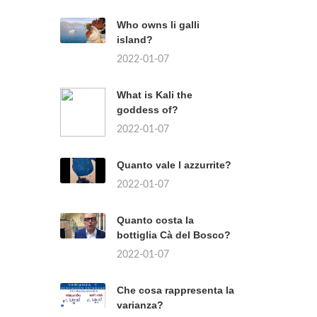
Who owns li galli
island?
2022-01-07
What is Kali the
goddess of?
2022-01-07
Quanto vale l azzurrite?
2022-01-07
Quanto costa la
bottiglia Cà del Bosco?
2022-01-07
Che cosa rappresenta la
varianza?