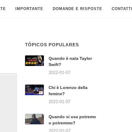
 TE
IMPORTANTE
DOMANDE E RISPOSTE
CONTATT
TÓPICOS POPULARES
Quando è nata Taylor
Swift?
2022-01-07
Chi è Lorenzo della
femine?
2022-01-07
Quando si usa potremo
o potremmo?
2022-01-07