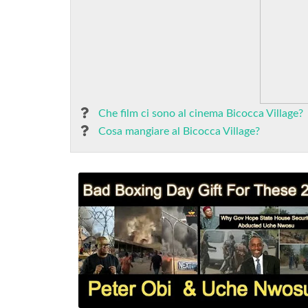
Che film ci sono al cinema Bicocca Village?
Cosa mangiare al Bicocca Village?