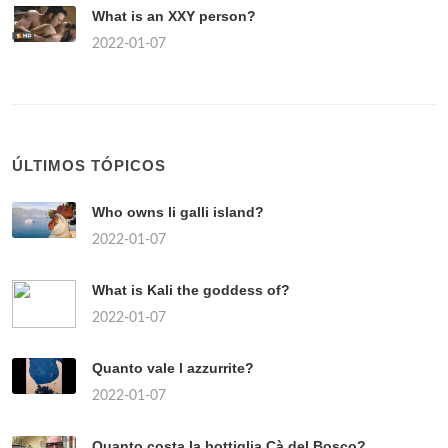
What is an XXY person?
2022-01-07
ÚLTIMOS TÓPICOS
Who owns li galli island?
2022-01-07
What is Kali the goddess of?
2022-01-07
Quanto vale l azzurrite?
2022-01-07
Quanto costa la bottiglia Cà del Bosco?