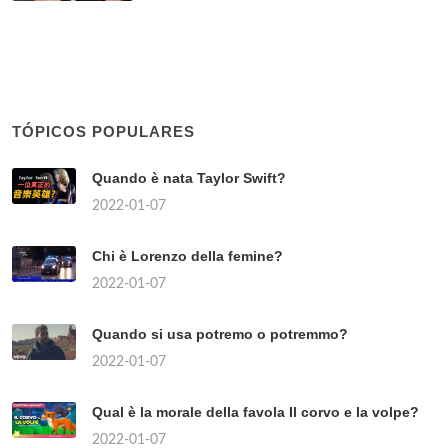
TÓPICOS POPULARES
Quando è nata Taylor Swift?
2022-01-07
Chi è Lorenzo della femine?
2022-01-07
Quando si usa potremo o potremmo?
2022-01-07
Qual è la morale della favola Il corvo e la volpe?
2022-01-07