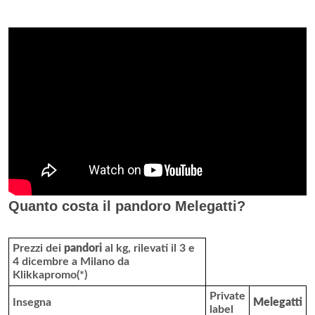
Quanto costa il pandoro Melegatti?
Prezzi dei
pandori
al kg, rilevati il 3 e
4 dicembre a Milano da
Klikkapromo(*)
Private
Insegna
Melegatti
label