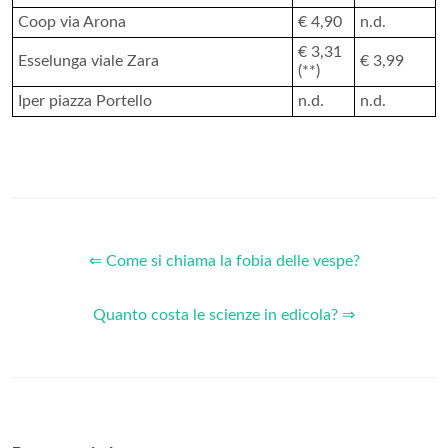
Coop via Arona
€ 4,90
n.d.
€ 3,31
Esselunga viale Zara
€ 3,99
(**)
Iper piazza Portello
n.d.
n.d.
⇐ Come si chiama la fobia delle vespe?
Quanto costa le scienze in edicola? ⇒