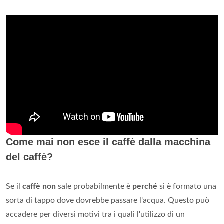
Come mai non esce il caffè dalla macchina
del caffè?
Se il
caffè non
sale probabilmente è
perché
si è formato una
sorta di tappo dove dovrebbe passare l'acqua. Questo può
accadere per diversi motivi tra i quali l'utilizzo di un