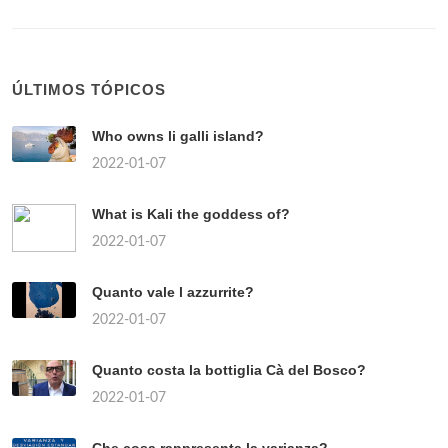
ÚLTIMOS TÓPICOS
Who owns li galli island?
2022-01-07
What is Kali the goddess of?
2022-01-07
Quanto vale l azzurrite?
2022-01-07
Quanto costa la bottiglia Cà del Bosco?
2022-01-07
Che cosa rappresenta la varianza?