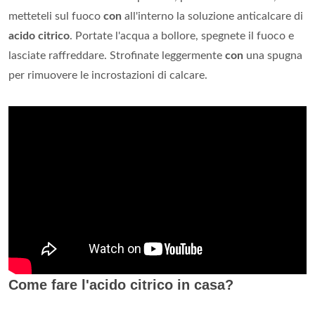
metteteli sul fuoco
con
all'interno la soluzione anticalcare di
acido citrico
. Portate l'acqua a bollore, spegnete il fuoco e
lasciate raffreddare. Strofinate leggermente
con
una spugna
per rimuovere le incrostazioni di calcare.
Come fare l'acido citrico in casa?