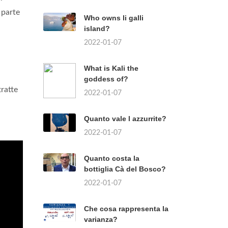
 parte
Who owns li galli
island?
2022-01-07
What is Kali the
goddess of?
ratte
2022-01-07
Quanto vale l azzurrite?
2022-01-07
Quanto costa la
bottiglia Cà del Bosco?
2022-01-07
Che cosa rappresenta la
varianza?