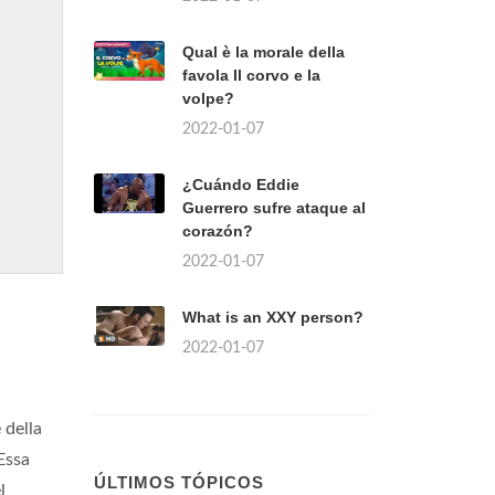
Qual è la morale della
favola Il corvo e la
volpe?
2022-01-07
¿Cuándo Eddie
Guerrero sufre ataque al
corazón?
2022-01-07
What is an XXY person?
2022-01-07
 della
 Essa
ÚLTIMOS TÓPICOS
l