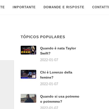
 TE
IMPORTANTE
DOMANDE E RISPOSTE
CONTATT
TÓPICOS POPULARES
Quando è nata Taylor
Swift?
2022-01-07
Chi è Lorenzo della
femine?
2022-01-07
Quando si usa potremo
o potremmo?
2022-01-07