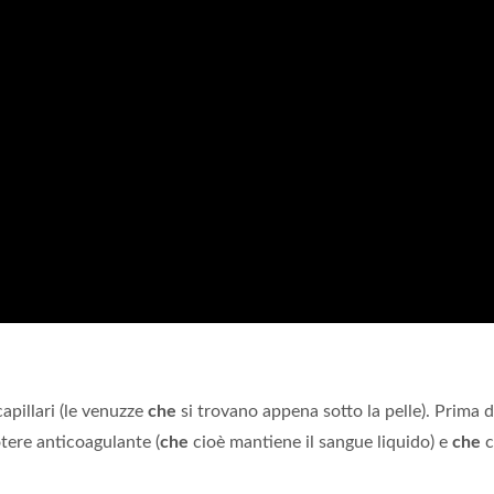
apillari (le venuzze
che
si trovano appena sotto la pelle). Prima d
tere anticoagulante (
che
cioè mantiene il sangue liquido) e
che
c