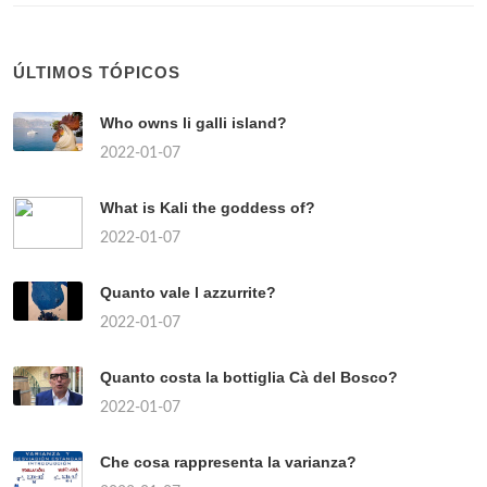
ÚLTIMOS TÓPICOS
Who owns li galli island?
2022-01-07
What is Kali the goddess of?
2022-01-07
Quanto vale l azzurrite?
2022-01-07
Quanto costa la bottiglia Cà del Bosco?
2022-01-07
Che cosa rappresenta la varianza?