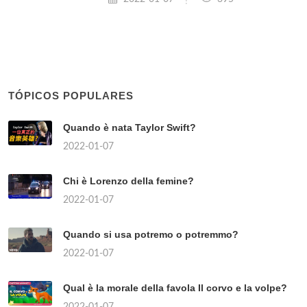
TÓPICOS POPULARES
Quando è nata Taylor Swift?
2022-01-07
Chi è Lorenzo della femine?
2022-01-07
Quando si usa potremo o potremmo?
2022-01-07
Qual è la morale della favola Il corvo e la volpe?
2022-01-07