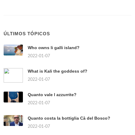
ÚLTIMOS TÓPICOS
Who owns li galli island?
2022-01-07
What is Kali the goddess of?
2022-01-07
Quanto vale l azzurrite?
2022-01-07
Quanto costa la bottiglia Cà del Bosco?
2022-01-07