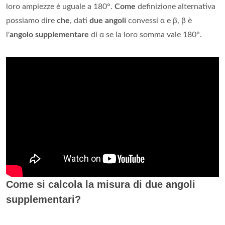
loro ampiezze è uguale a 180°.
Come
definizione alternativa
possiamo dire
che
, dati
due angoli
convessi α e β, β è
l'
angolo supplementare
di α se la loro somma vale 180°.
Come si calcola la misura di due angoli
supplementari?