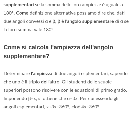
supplementari
se la somma delle loro ampiezze è uguale a
180°.
Come
definizione alternativa possiamo dire che, dati
due angoli convessi α e β, β è l'
angolo supplementare
di α se
la loro somma vale 180°.
Come si calcola l'ampiezza dell'angolo
supplementare?
Determinare
l
'
ampiezza
di due angoli esplementari, sapendo
che uno è il triplo
dell
'altro. Gli studenti delle scuole
superiori possono risolvere con le equazioni di primo grado.
Imponendo β=x,
si
ottiene che α=3x. Per cui essendo gli
angoli esplementari, x+3x=360°, cioè 4x=360°.