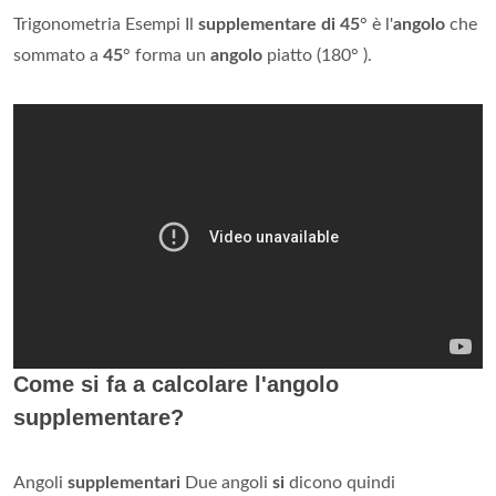
Trigonometria Esempi Il
supplementare di 45
° è l'
angolo
che
sommato a
45
° forma un
angolo
piatto (180° ).
Come si fa a calcolare l'angolo
supplementare?
Angoli
supplementari
Due angoli
si
dicono quindi