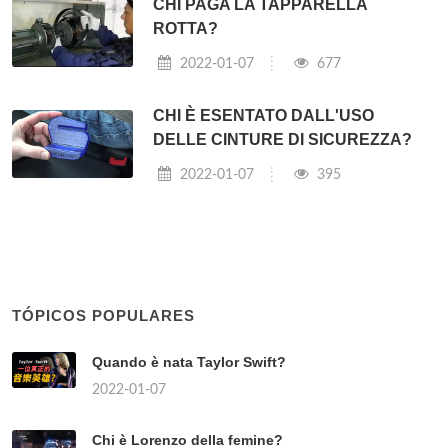
CHI PAGA LA TAPPARELLA
ROTTA?
2022-01-07
677
CHI È ESENTATO DALL'USO
DELLE CINTURE DI SICUREZZA?
2022-01-07
395
TÓPICOS POPULARES
Quando è nata Taylor Swift?
2022-01-07
Chi è Lorenzo della femine?