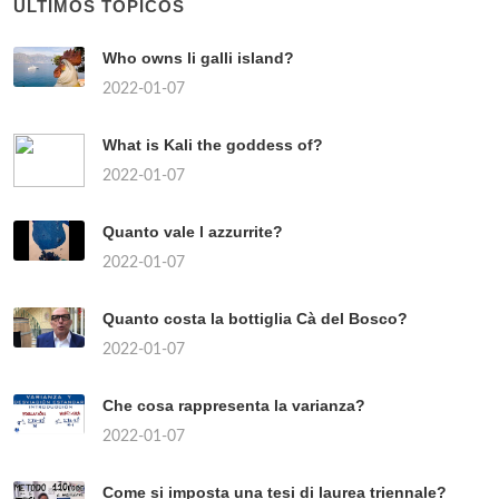
ÚLTIMOS TÓPICOS
Who owns li galli island?
2022-01-07
What is Kali the goddess of?
2022-01-07
Quanto vale l azzurrite?
2022-01-07
Quanto costa la bottiglia Cà del Bosco?
2022-01-07
Che cosa rappresenta la varianza?
2022-01-07
Come si imposta una tesi di laurea triennale?