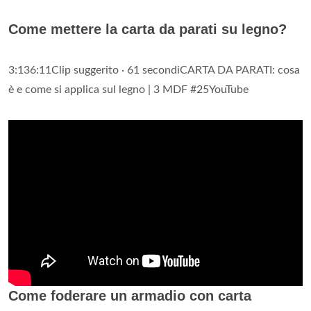
Come mettere la carta da parati su legno?
3:136:11Clip suggerito · 61 secondiCARTA DA PARATI: cosa
è e come si applica sul legno | 3 MDF #25YouTube
Come foderare un armadio con carta