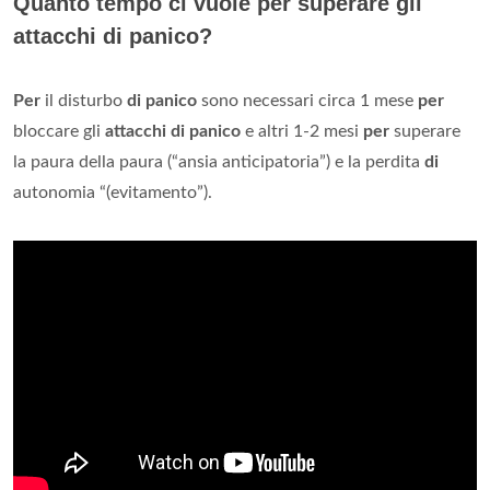
Quanto tempo ci vuole per superare gli
attacchi di panico?
Per
il disturbo
di panico
sono necessari circa 1 mese
per
bloccare gli
attacchi di panico
e altri 1-2 mesi
per
superare
la paura della paura (“ansia anticipatoria”) e la perdita
di
autonomia “(evitamento”).