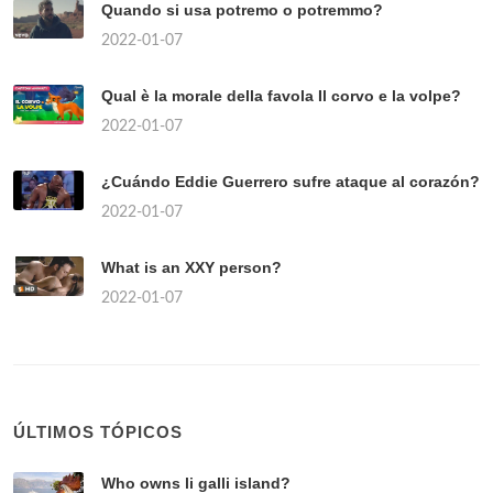
Quando si usa potremo o potremmo?
2022-01-07
Qual è la morale della favola Il corvo e la volpe?
2022-01-07
¿Cuándo Eddie Guerrero sufre ataque al corazón?
2022-01-07
What is an XXY person?
2022-01-07
ÚLTIMOS TÓPICOS
Who owns li galli island?