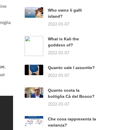
dine
Who owns li galli
island?
miglia
2022-01-07
What is Kali the
goddess of?
2022-01-07
nze
,
Quanto vale l azzurrite?
nel
2022-01-07
Quanto costa la
bottiglia Cà del Bosco?
2022-01-07
Che cosa rappresenta la
varianza?