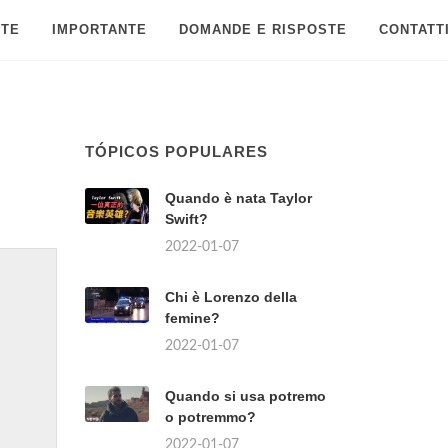
 TE
IMPORTANTE
DOMANDE E RISPOSTE
CONTATT
TÓPICOS POPULARES
Quando è nata Taylor
Swift?
2022-01-07
Chi è Lorenzo della
femine?
2022-01-07
Quando si usa potremo
o potremmo?
2022-01-07