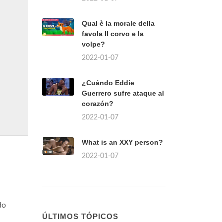
Qual è la morale della
favola Il corvo e la
volpe?
2022-01-07
¿Cuándo Eddie
Guerrero sufre ataque al
corazón?
2022-01-07
What is an XXY person?
2022-01-07
do
ÚLTIMOS TÓPICOS