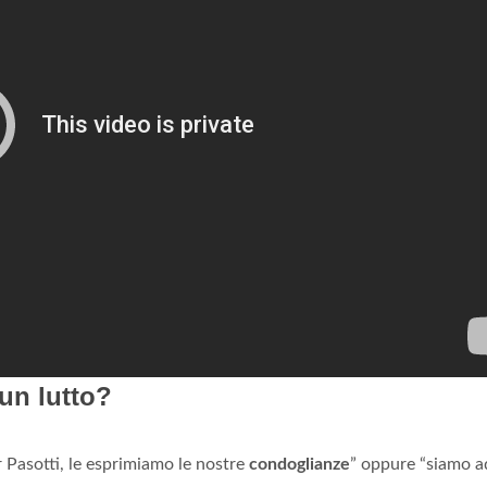
un lutto?
r Pasotti, le esprimiamo le nostre
condoglianze
” oppure “siamo a