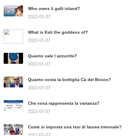
Who owns li galli island?
2022-01-07
What is Kali the goddess of?
2022-01-07
Quanto vale l azzurrite?
2022-01-07
Quanto costa la bottiglia Cà del Bosco?
2022-01-07
Che cosa rappresenta la varianza?
2022-01-07
Come si imposta una tesi di laurea triennale?
2022-01-07