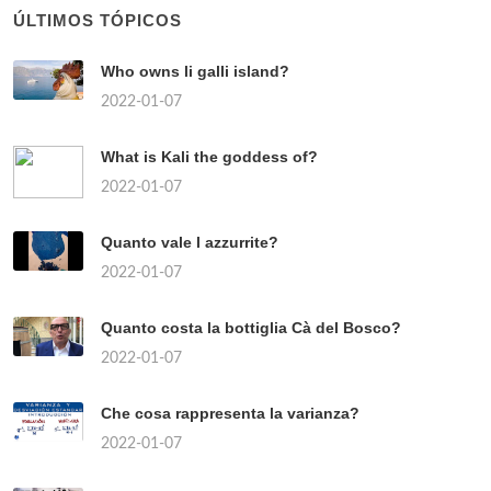
ÚLTIMOS TÓPICOS
Who owns li galli island?
2022-01-07
What is Kali the goddess of?
2022-01-07
Quanto vale l azzurrite?
2022-01-07
Quanto costa la bottiglia Cà del Bosco?
2022-01-07
Che cosa rappresenta la varianza?
2022-01-07