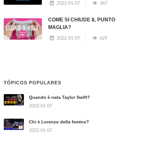
2022-01-07
347
COME SI CHIUDE IL PUNTO
MAGLIA?
2022-01-07
629
TÓPICOS POPULARES
Quando è nata Taylor Swift?
2022-01-07
Chi è Lorenzo della femine?
2022-01-07