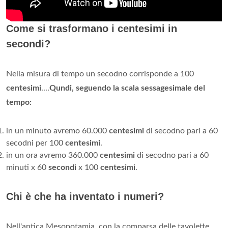
Come si trasformano i centesimi in
secondi?
Nella misura di tempo un secodno corrisponde a 100
centesimi
....
Qundi, seguendo la scala sessagesimale del
tempo:
in un minuto avremo 60.000
centesimi
di secodno pari a 60
secodni per 100
centesimi
.
in un ora avremo 360.000
centesimi
di secodno pari a 60
minuti x 60
secondi
x 100
centesimi
.
Chi è che ha inventato i numeri?
Nell'antica Mesopotamia, con la comparsa delle tavolette