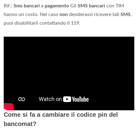
Rif.:
Sms bancari
a
pagamento
Gli
SMS bancari
con TIM
hanno un costo. Nel caso
non
desiderassi ricevere tali
SMS
,
puoi disabilitarli contattando il 119.
Come si fa a cambiare il codice pin del
bancomat?