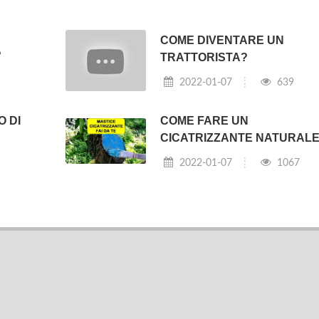
COME DIVENTARE UN
?
TRATTORISTA?
2022-01-07
639
O DI
COME FARE UN
CICATRIZZANTE NATURAL
2022-01-07
1067