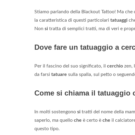
Stiamo parlando della Blackout Tattoo! Ma che c
la caratteristica di questi particolari
tatuaggi
che
Non
si
tratta di semplici tratti, ma di veri e prop
Dove fare un tatuaggio a cer
Per il fascino del suo significato, il
cerchio
zen, 
da farsi
tatuare
sulla spalla, sul petto o seguend
Come si chiama il tatuaggio 
In molti sostengono
si
tratti del nome della mamm
saperlo, ma quello
che
è certo è
che
il calciato
questo tipo.