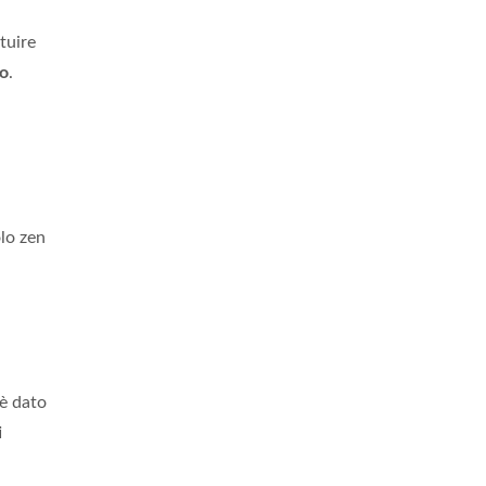
tuire
o
.
lo zen
è dato
i