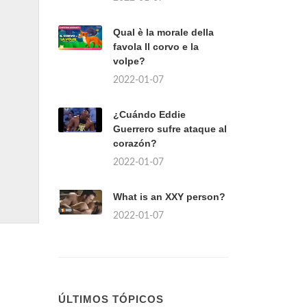
Qual è la morale della
favola Il corvo e la
volpe?
2022-01-07
¿Cuándo Eddie
Guerrero sufre ataque al
corazón?
2022-01-07
What is an XXY person?
2022-01-07
ÚLTIMOS TÓPICOS