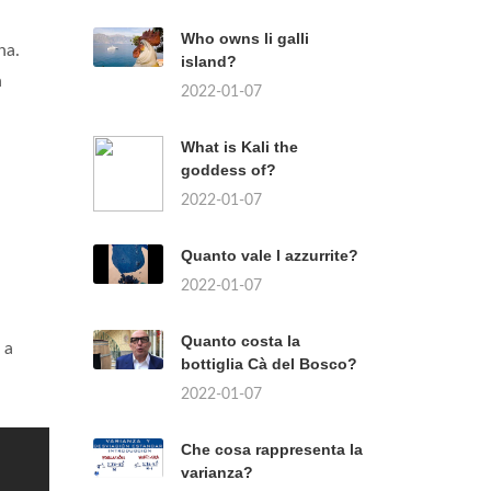
Who owns li galli
na.
island?
n
2022-01-07
What is Kali the
goddess of?
2022-01-07
Quanto vale l azzurrite?
2022-01-07
Quanto costa la
 a
bottiglia Cà del Bosco?
2022-01-07
Che cosa rappresenta la
varianza?