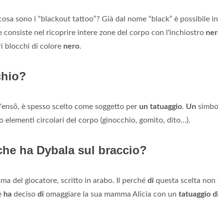
osa sono i “blackout tattoo”? Già dal nome “black” è possibile in
 consiste nel ricoprire intere zone del corpo con l'inchiostro
ner
ri blocchi di colore
nero
.
chio?
l'ensō, è spesso scelto come soggetto per
un tatuaggio
.
Un
simbo
o elementi circolari del corpo (ginocchio, gomito, dito…).
che ha Dybala sul braccio?
a del giocatore, scritto in arabo. Il perché
di
questa scelta non 
re
ha
deciso
di
omaggiare la sua mamma Alicia con un
tatuaggio d