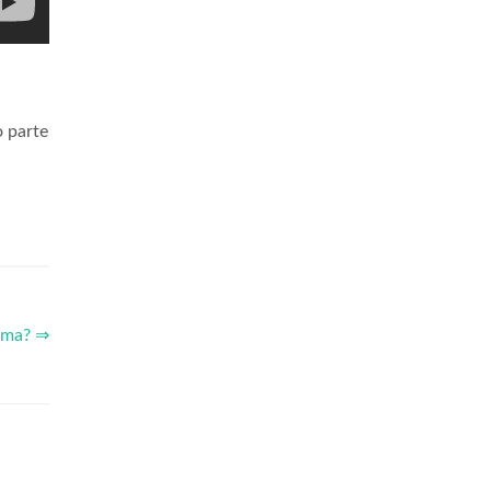
o parte
ema? ⇒