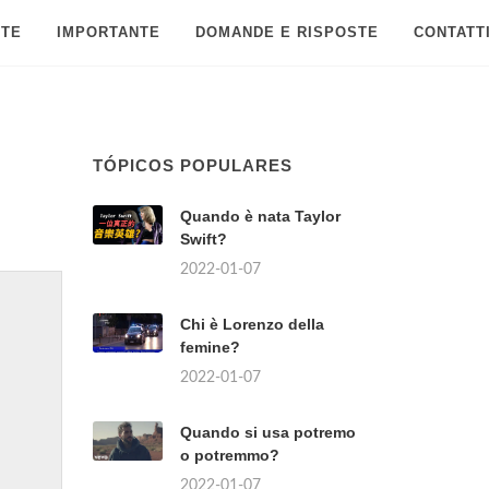
 TE
IMPORTANTE
DOMANDE E RISPOSTE
CONTATT
TÓPICOS POPULARES
Quando è nata Taylor
Swift?
2022-01-07
Chi è Lorenzo della
femine?
2022-01-07
Quando si usa potremo
o potremmo?
2022-01-07