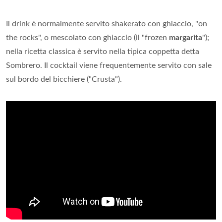
Il drink è normalmente servito shakerato con ghiaccio, "on
the rocks", o mescolato con ghiaccio (il "frozen
margarita
");
nella ricetta classica è servito nella tipica coppetta detta
Sombrero. Il cocktail viene frequentemente servito con sale
sul bordo del bicchiere ("Crusta").