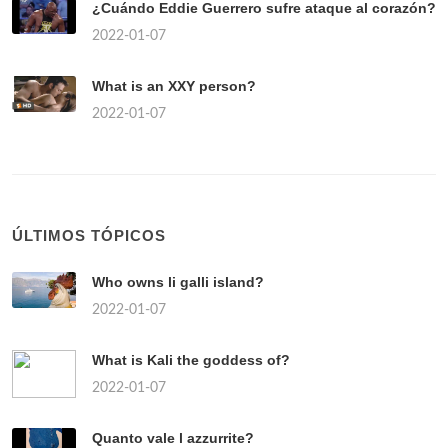
¿Cuándo Eddie Guerrero sufre ataque al corazón?
2022-01-07
What is an XXY person?
2022-01-07
ÚLTIMOS TÓPICOS
Who owns li galli island?
2022-01-07
What is Kali the goddess of?
2022-01-07
Quanto vale l azzurrite?