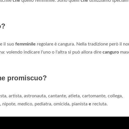
aschile
che
quello femminile. Sono quelli
che
utilizziamo special
o?
e il suo
femminile
regolare è cangura. Nella tradizione però il n
a: volendo indicare l'uno o l'altra si può allora dire
canguro
masc
ome promiscuo?
ta, artista, astronauta, cantante, atleta, cartomante, collega,
ta, nipote, medico, pediatra, omicida, pianista
e
recluta.