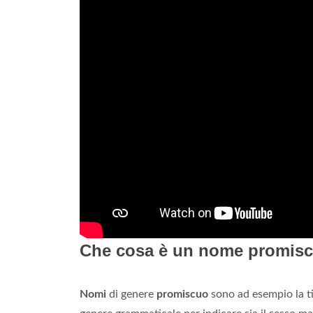
Che cosa è un nome promis
Nomi
di genere
promiscuo
sono ad esempio la ti