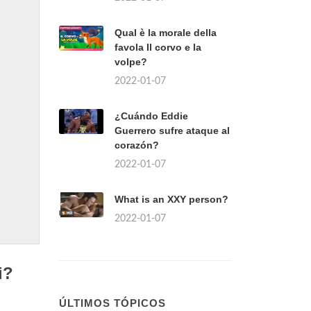
Qual è la morale della
favola Il corvo e la
volpe?
2022-01-07
¿Cuándo Eddie
Guerrero sufre ataque al
corazón?
2022-01-07
What is an XXY person?
2022-01-07
i?
ÚLTIMOS TÓPICOS