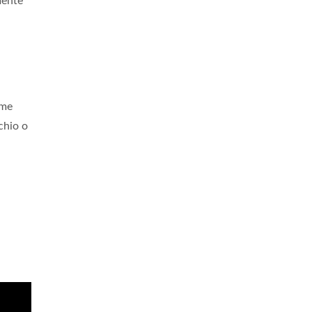
mente
ome
hio o