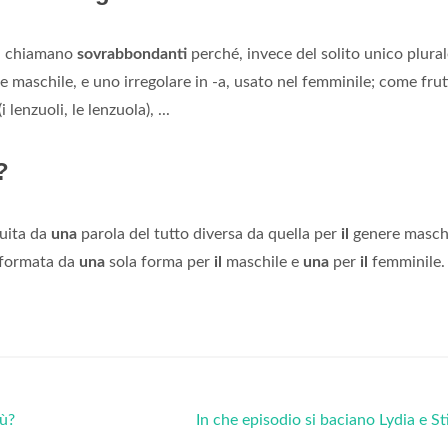
ci chiamano
sovrabbondanti
perché, invece del solito unico plural
e maschile, e uno irregolare in -a, usato nel femminile; come frutt
 lenzuoli, le lenzuola), ...
?
tuita da
una
parola del tutto diversa da quella per
il
genere maschi
 formata da
una
sola forma per
il
maschile e
una
per
il
femminile.
iù?
In che episodio si baciano Lydia e St