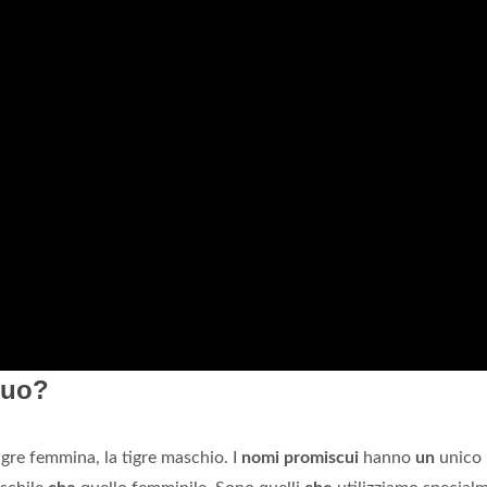
cuo?
gre femmina, la tigre maschio. I
nomi promiscui
hanno
un
unico