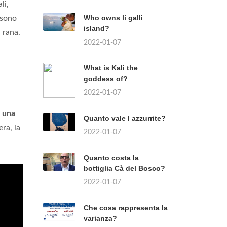
li,
Who owns li galli
ssono
island?
a rana.
2022-01-07
What is Kali the
goddess of?
2022-01-07
o
una
Quanto vale l azzurrite?
ra, la
2022-01-07
Quanto costa la
bottiglia Cà del Bosco?
2022-01-07
Che cosa rappresenta la
varianza?