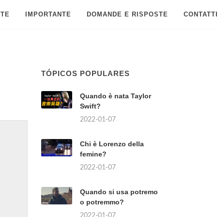
 TE
IMPORTANTE
DOMANDE E RISPOSTE
CONTATT
TÓPICOS POPULARES
Quando è nata Taylor
Swift?
2022-01-07
Chi è Lorenzo della
femine?
2022-01-07
Quando si usa potremo
o potremmo?
2022-01-07