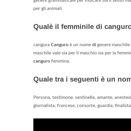
genere grammaticale per indicare sia il sesso m
per gli animali.
Qualè il femminile di cangur
cangura
Canguro
è un nome
di
genere maschile 
maschile vale sia per il maschio sia per la femmin
canguro
femmina.
Quale tra i seguenti è un n
Persona, testimone, sentinella, amante, anestesis
giornalista, francese, consorte, guardia, finalis