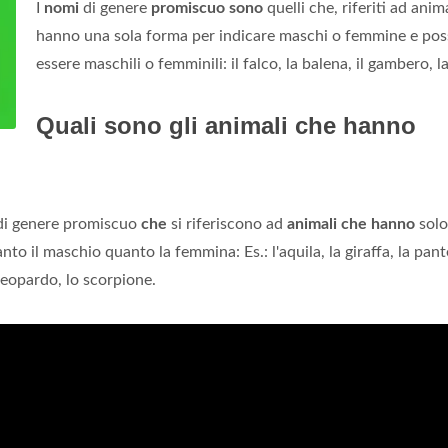
I
nomi
di genere
promiscuo sono
quelli che, riferiti ad anima
hanno una sola forma per indicare maschi o femmine e po
essere maschili o femminili: il falco, la balena, il gambero, l
Quali sono gli animali che hanno
 di genere promiscuo
che
si riferiscono ad
animali che hanno
sol
to il maschio quanto la femmina: Es.: l'aquila, la giraffa, la pante
l leopardo, lo scorpione.