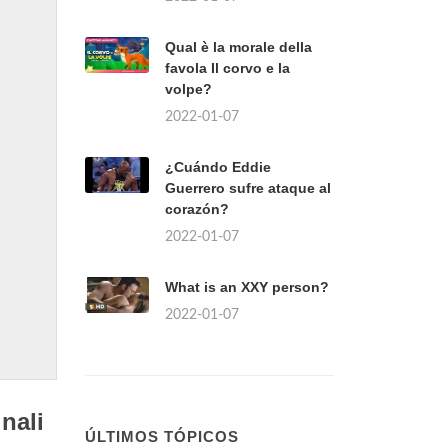
Qual è la morale della
favola Il corvo e la
volpe?
2022-01-07
¿Cuándo Eddie
Guerrero sufre ataque al
corazón?
2022-01-07
What is an XXY person?
2022-01-07
nali
ÚLTIMOS TÓPICOS