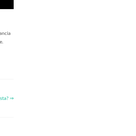
pancia
e.
esta? ⇒