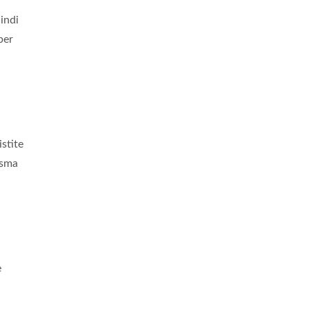
uindi
per
stite
isma
e