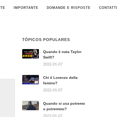
 TE
IMPORTANTE
DOMANDE E RISPOSTE
CONTATT
TÓPICOS POPULARES
Quando è nata Taylor
Swift?
2022-01-07
Chi è Lorenzo della
femine?
2022-01-07
Quando si usa potremo
o potremmo?
2022-01-07