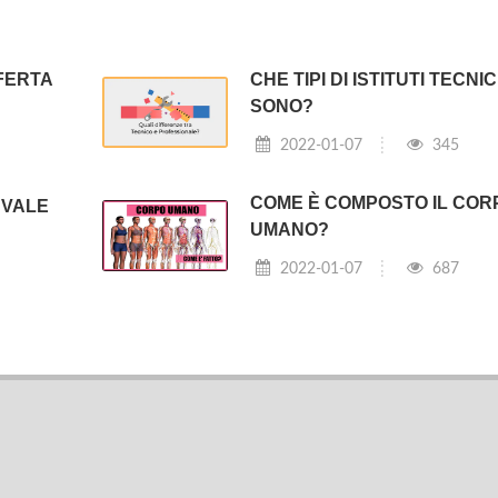
FERTA
CHE TIPI DI ISTITUTI TECNICI
SONO?
2022-01-07
345
COME È COMPOSTO IL COR
 VALE
UMANO?
2022-01-07
687