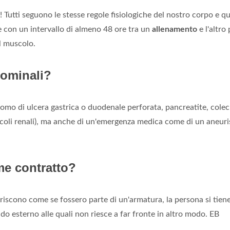
ni! Tutti seguono le stesse regole fisiologiche del nostro corpo e q
 e con un intervallo di almeno 48 ore tra un
allenamento
e l'altro 
il muscolo.
dominali?
tomo di ulcera gastrica o duodenale perforata, pancreatite, coleci
(calcoli renali), ma anche di un'emergenza medica come di un aneur
me contratto?
riscono come se fossero parte di un'armatura, la persona si tien
o esterno alle quali non riesce a far fronte in altro modo. EB